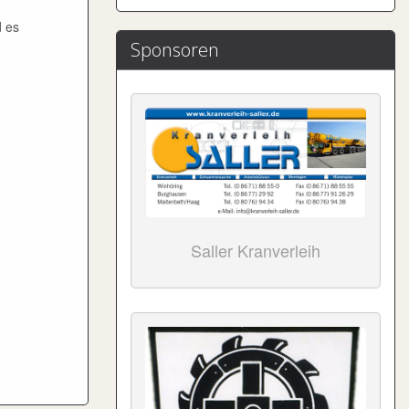
d es
Sponsoren
Saller Kranverleih