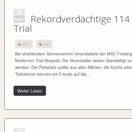
26
Rekordverdächtige 114 S
MRZ
Trial
2017
Trial
Bei strahlendem Sonnenschein veranstaltete der MSC Freisinger 
Modernen Trial-Mopeds. Die Veranstalter waren überwältigt v
werden. Der Parkplatz quillte aus allen Nähten, die Küche arbe
Teilnehmer können mit Freude auf die...
Weiter Lesen
15