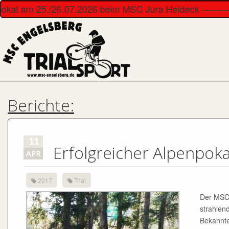
 am 25./26.07.2026 beim MSC Jura Heideck -------------------
Berichte:
11
Erfolgreicher Alpenpoka
APR
2017
Trial
Der MSC 
strahlen
Bekannte