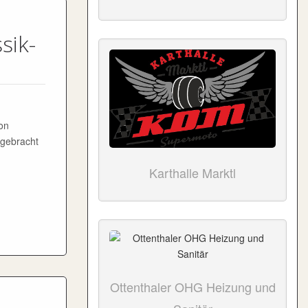
sik-
von
 gebracht
Karthalle Marktl
Ottenthaler OHG Heizung und