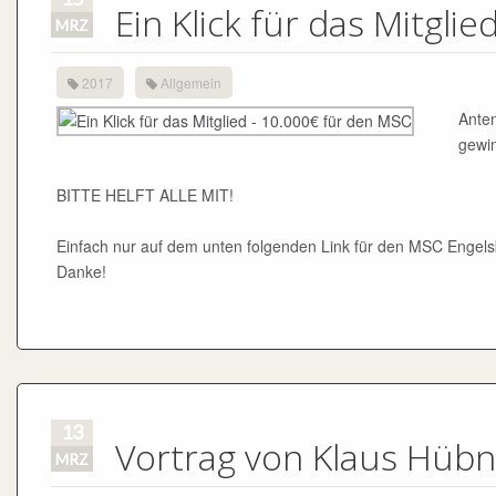
Ein Klick für das Mitgli
MRZ
2017
Allgemein
Anten
gewin
BITTE HELFT ALLE MIT!
Einfach nur auf dem unten folgenden Link für den MSC Engel
Danke!
13
Vortrag von Klaus Hübn
MRZ