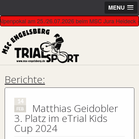
MENU
r Alpenpokal am 25./26.07.2026 beim MSC Jura Heideck --------
Berichte:
14
Matthias Geidobler
FEB
3. Platz im eTrial Kids
Cup 2024