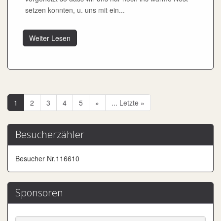
setzen konnten, u. uns mit ein...
Weiter Lesen
1
2
3
4
5
»
... Letzte »
Besucherzähler
Besucher Nr.116610
Sponsoren