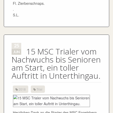
Fl. Zierbenschnaps.
.
S.L.
25
15 MSC Trialer vom
JUN
Nachwuchs bis Senioren
am Start, ein toller
Auftritt in Unterthingau.
2018
Trial
Herzlichen Dank an die Starter des MSC Engelsberg,