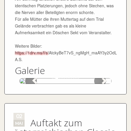
identischen Platzierungen, jedoch ohne Stechen, was
die Nerven aller Beteiligten enorm schonte.
Für alle Mütter die ihren Muttertag auf dem Trial
Gelände verbrachten gab es als kleine
Aufmerksamkeit ein Döschen Sekt vom Veranstalter.
Weitere Bilder:
https://1drv.ms/f/s
!AtckyBeT7vS_ngMgH_maAY3y2OdL
A.S.
Galerie
02
Auftakt zum
MAI