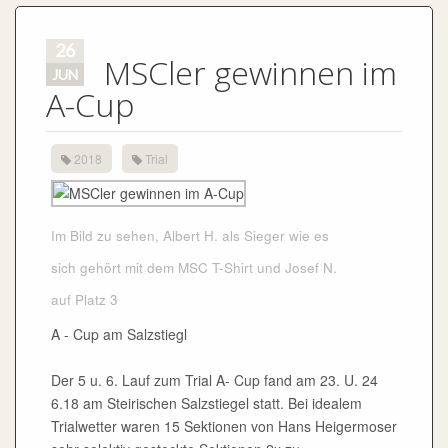
26
MSCler gewinnen im
JUN
A-Cup
2018
Trial
Im Bild zu sehen, Albert H. als Sieger wie es
sich gehört mit dem MSC T-Shirt und Josef N.
auf Platz 3
A - Cup am Salzstiegl
Der 5 u. 6. Lauf zum Trial A- Cup fand am 23. U. 24
6.18 am Steirischen Salzstiegel statt. Bei idealem
Trialwetter waren 15 Sektionen von Hans Heigermoser