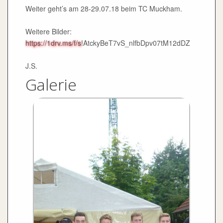
Weiter geht’s am 28-29.07.18 beim TC Muckham.
Weitere Bilder:
https://1drv.ms/f/s
!AtckyBeT7vS_nlfbDpv07tM12dDZ
J.S.
Galerie