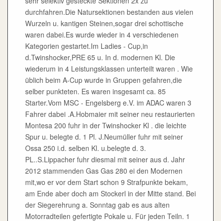
sehr selektiv gesteckte Sektionen 2x zu
durchfahren.Die Natursektionen bestanden aus vielen
Wurzeln u. kantigen Steinen,sogar drei schottische
waren dabei.Es wurde wieder in 4 verschiedenen
Kategorien gestartet.Im Ladies - Cup,in
d.Twinshocker,PRE 65 u. In d. modernen Kl. Die
wiederum in 4 Leistungsklassen unterteilt waren . Wie
üblich beim A-Cup wurde in Gruppen gefahren,die
selber punkteten. Es waren insgesamt ca. 85
Starter.Vom MSC - Engelsberg e.V. im ADAC waren 3
Fahrer dabei .A.Hobmaier mit seiner neu restaurierten
Montesa 200 fuhr in der Twinshocker Kl . die leichte
Spur u. belegte d. 1 Pl. J.Neumüller fuhr mit seiner
Ossa 250 i.d. selben Kl. u.belegte d. 3.
PL..S.Lippacher fuhr diesmal mit seiner aus d. Jahr
2012 stammenden Gas Gas 280 ei den Modernen
mit,wo er vor dem Start schon 9 Strafpunkte bekam,
am Ende aber doch am Stockerl in der Mitte stand. Bei
der Siegerehrung a. Sonntag gab es aus alten
Motorradteilen gefertigte Pokale u. Für jeden Teiln. 1