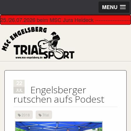
MENU
6.07.2026 beim MSC Jura Heideck -----------------------------
22
Engelsberger
JUL
rutschen aufs Podest
2018
Trial